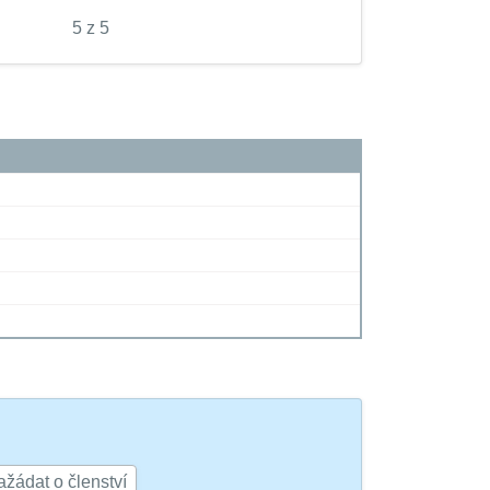
5 z 5
žádat o členství