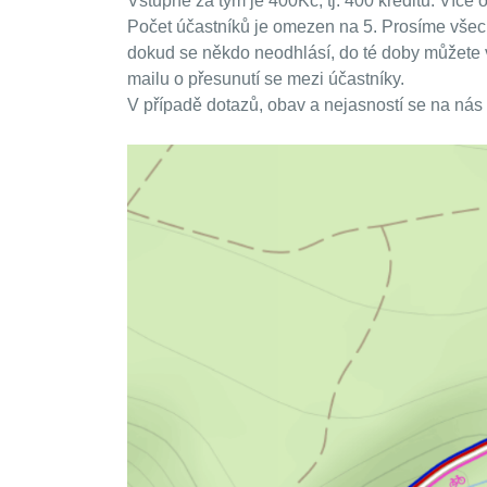
Vstupné za tým je 400Kč, tj. 400 kreditů. Více
Počet účastníků je omezen na 5. Prosíme všech
dokud se někdo neodhlásí, do té doby můžete vy
mailu o přesunutí se mezi účastníky.
V případě dotazů, obav a nejasností se na nás 