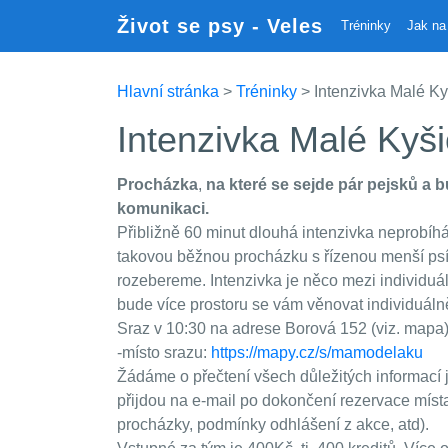
Život se psy - Veles
Tréninky
Jak na 
Hlavní stránka
>
Tréninky
> Intenzivka Malé Ky
Intenzivka Malé Kyš
Procházka
,
na které se sejde pár pejsků a 
komunikaci.
Přibližně 60 minut dlouhá intenzivka neprobíh
takovou běžnou procházku s řízenou menší psí
rozebereme. Intenzivka je něco mezi individuá
bude více prostoru se vám věnovat individuálně
Sraz v 10:30 na adrese Borová 152 (viz. mapa)
-místo srazu:
https://mapy.cz/s/mamodelaku
Žádáme o přečtení všech důležitých informací j
přijdou na e-mail po dokončení rezervace místa.
procházky, podmínky odhlášení z akce, atd).