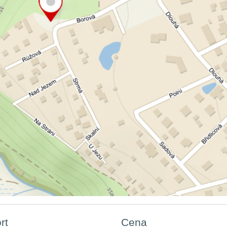
rt
Cena