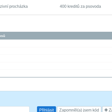
nzivní procházka
400 kreditů za psovoda
psů
Zapomněl(a) jsem kód
Za