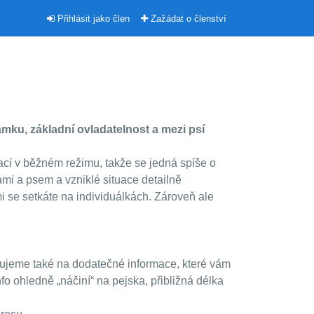
Přihlásit jako člen
Zažádat o členství
amku, základní ovladatelnost a mezi psí
ací v běžném režimu, takže se jedná spíše o
i a psem a vzniklé situace detailně
i se setkáte na individuálkách. Zároveň ale
rňujeme také na dodatečné informace, které vám
fo ohledně „náčiní“ na pejska, přibližná délka