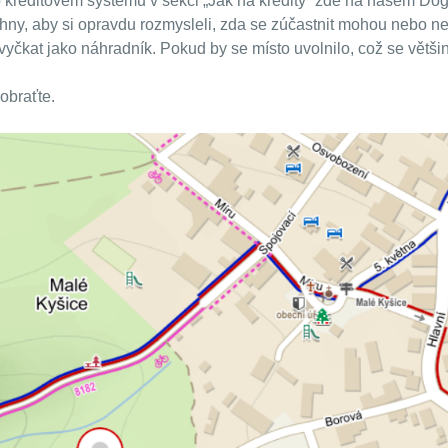
 o kreditovém systému v sekci „Jak na kredity“ zde na našem Do
ny, aby si opravdu rozmysleli, zda se zúčastnit mohou nebo ne.
čkat jako náhradník. Pokud by se místo uvolnilo, což se většin
obraťte.