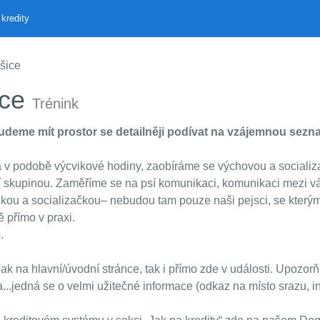
kredity
šice
ice
Trénink
budeme mít prostor se detailněji podívat na vzájemnou sezn
á v podobě výcvikové hodiny, zaobíráme se výchovou a socializ
 skupinou. Zaměříme se na psí komunikaci, komunikaci mezi vám
lkou a socializačkou– nebudou tam pouze naši pejsci, se kterým
 přímo v praxi.
.
ak na hlavní/úvodní stránce, tak i přímo zde v události. Upozo
..jedná se o velmi užitečné informace (odkaz na místo srazu, in